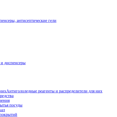
пенсеры, антисептические гели
 и диспенсеры
Антигололедные реагенты и распределители для них
редства
чения
мытья посуды
кал
 покрытий