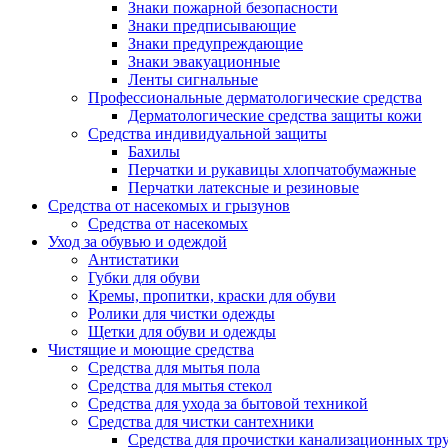
Знаки пожарной безопасности
Знаки предписывающие
Знаки предупреждающие
Знаки эвакуационные
Ленты сигнальные
Профессиональные дерматологические средства
Дерматологические средства защиты кожи
Средства индивидуальной защиты
Бахилы
Перчатки и рукавицы хлопчатобумажные
Перчатки латексные и резиновые
Средства от насекомых и грызунов
Средства от насекомых
Уход за обувью и одеждой
Антистатики
Губки для обуви
Кремы, пропитки, краски для обуви
Ролики для чистки одежды
Щетки для обуви и одежды
Чистящие и моющие средства
Средства для мытья пола
Средства для мытья стекол
Средства для ухода за бытовой техникой
Средства для чистки сантехники
Средства для прочистки канализационных тр