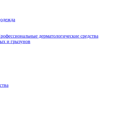
цодежда
рофессиональные дерматологические средства
мых и грызунов
ства