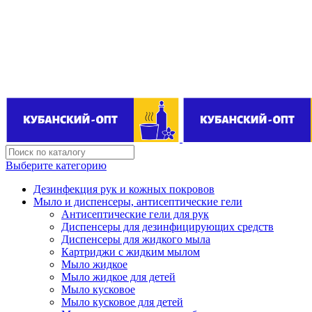
Поставщик бытовой химии оптом
kubanopt1@yandex.ru
+7 (861) 255‒40‒03
Выберите категорию
Дезинфекция рук и кожных покровов
Мыло и диспенсеры, антисептические гели
Антисептические гели для рук
Диспенсеры для дезинфицирующих средств
Диспенсеры для жидкого мыла
Картриджи с жидким мылом
Мыло жидкое
Мыло жидкое для детей
Мыло кусковое
Мыло кусковое для детей