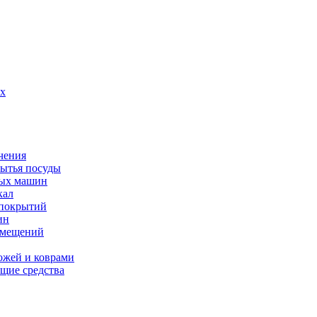
их
чения
мытья посуды
ных машин
кал
 покрытий
ин
омещений
ожей и коврами
щие средства