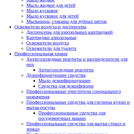
Мыло жидкое для детей
Мыло кусковое
Мыло кусковое для детей
Мыльницы, стаканы для зубных щеток
Освежители воздуха и диспенсеры
Диспенсеры для аэрозольных картриджей
Картриджи аэрозольные
Освежители воздуха
Освежители для туалета
Профессиональная химия
Антигололедные реагенты и распределители для
них
Антигололедные реагенты
Дезинфицирующие средства
Мыло дезинфицирующее
Средства для дезинфекции
Профессиональные очистители специального
назначения
Профессиональные средства для гигиены кухни и
мытья посуды
Профессиональные средства для
посудомоечных машин
Профессиональные средства для мытья стекол и
зеркал