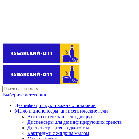
Поставщик бытовой химии оптом
kubanopt1@yandex.ru
+7 (861) 255‒40‒03
Выберите категорию
Дезинфекция рук и кожных покровов
Мыло и диспенсеры, антисептические гели
Антисептические гели для рук
Диспенсеры для дезинфицирующих средств
Диспенсеры для жидкого мыла
Картриджи с жидким мылом
Мыло жидкое