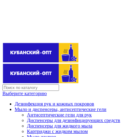
Поставщик бытовой химии оптом
kubanopt1@yandex.ru
+7 (861) 255‒40‒03
Выберите категорию
Дезинфекция рук и кожных покровов
Мыло и диспенсеры, антисептические гели
Антисептические гели для рук
Диспенсеры для дезинфицирующих средств
Диспенсеры для жидкого мыла
Картриджи с жидким мылом
Мыло жидкое