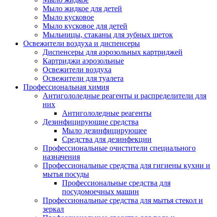
Мыло жидкое для детей
Мыло кусковое
Мыло кусковое для детей
Мыльницы, стаканы для зубных щеток
Освежители воздуха и диспенсеры
Диспенсеры для аэрозольных картриджей
Картриджи аэрозольные
Освежители воздуха
Освежители для туалета
Профессиональная химия
Антигололедные реагенты и распределители для
них
Антигололедные реагенты
Дезинфицирующие средства
Мыло дезинфицирующее
Средства для дезинфекции
Профессиональные очистители специального
назначения
Профессиональные средства для гигиены кухни и
мытья посуды
Профессиональные средства для
посудомоечных машин
Профессиональные средства для мытья стекол и
зеркал