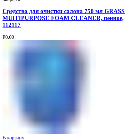
Средство для очистки салона 750 мл GRASS
MUITIPURPOSE FOAM CLEANER, пенное,
112117
Р
0.00
В корзину