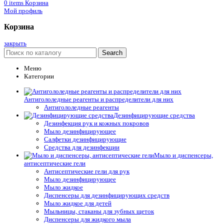
0
items
Корзина
Мой профиль
Корзина
закрыть
Search
Меню
Категории
Антигололедные реагенты и распределители для них
Антигололедные реагенты
Дезинфицирующие средства
Дезинфекция рук и кожных покровов
Мыло дезинфицирующее
Салфетки дезинфицирующие
Средства для дезинфекции
Мыло и диспенсеры,
антисептические гели
Антисептические гели для рук
Мыло дезинфицирующее
Мыло жидкое
Диспенсеры для дезинфицирующих средств
Мыло жидкое для детей
Мыльницы, стаканы для зубных щеток
Диспенсеры для жидкого мыла