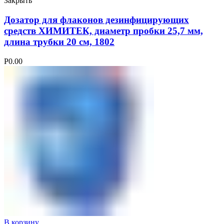
Закрыть
Дозатор для флаконов дезинфицирующих
средств ХИМИТЕК, диаметр пробки 25,7 мм,
длина трубки 20 см, 1802
Р
0.00
В корзину