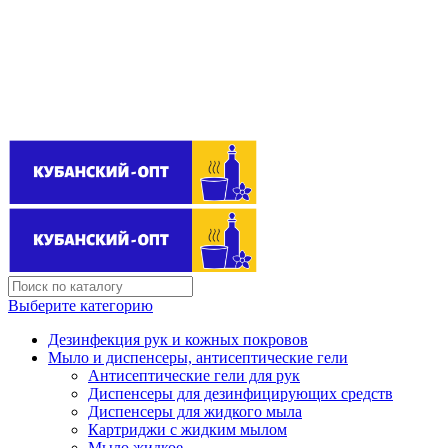
Поставщик бытовой химии оптом
kubanopt1@yandex.ru
+7 (861) 255‒40‒03
Выберите категорию
Дезинфекция рук и кожных покровов
Мыло и диспенсеры, антисептические гели
Антисептические гели для рук
Диспенсеры для дезинфицирующих средств
Диспенсеры для жидкого мыла
Картриджи с жидким мылом
Мыло жидкое