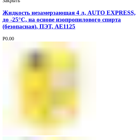
Закрыть
Жидкость незамерзающая 4 л, AUTO EXPRESS,
до -25°С, на основе изопропилового спирта
(безопасная), ПЭТ, AE1125
Р
0.00