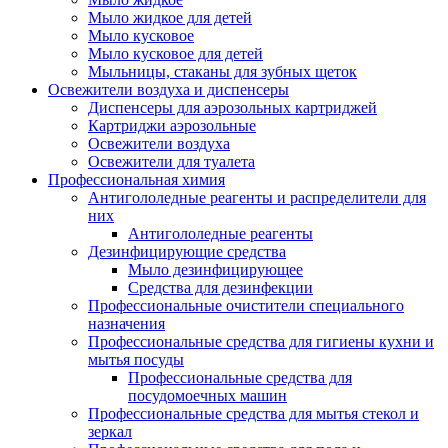
Мыло жидкое для детей
Мыло кусковое
Мыло кусковое для детей
Мыльницы, стаканы для зубных щеток
Освежители воздуха и диспенсеры
Диспенсеры для аэрозольных картриджей
Картриджи аэрозольные
Освежители воздуха
Освежители для туалета
Профессиональная химия
Антигололедные реагенты и распределители для
них
Антигололедные реагенты
Дезинфицирующие средства
Мыло дезинфицирующее
Средства для дезинфекции
Профессиональные очистители специального
назначения
Профессиональные средства для гигиены кухни и
мытья посуды
Профессиональные средства для
посудомоечных машин
Профессиональные средства для мытья стекол и
зеркал