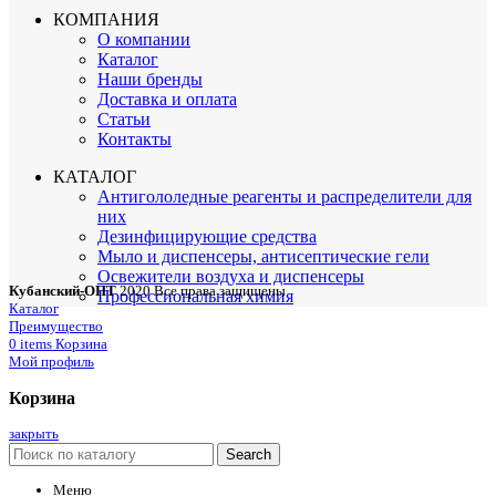
КОМПАНИЯ
О компании
Каталог
Наши бренды
Доставка и оплата
Статьи
Контакты
КАТАЛОГ
Антигололедные реагенты и распределители для
них
Дезинфицирующие средства
Мыло и диспенсеры, антисептические гели
Освежители воздуха и диспенсеры
Кубанский-ОПТ
2020 Все права защищены
Профессиональная химия
Каталог
Преимущество
0
items
Корзина
Мой профиль
Корзина
закрыть
Search
Меню