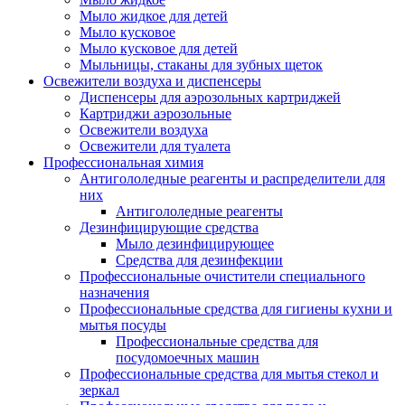
Мыло жидкое для детей
Мыло кусковое
Мыло кусковое для детей
Мыльницы, стаканы для зубных щеток
Освежители воздуха и диспенсеры
Диспенсеры для аэрозольных картриджей
Картриджи аэрозольные
Освежители воздуха
Освежители для туалета
Профессиональная химия
Антигололедные реагенты и распределители для
них
Антигололедные реагенты
Дезинфицирующие средства
Мыло дезинфицирующее
Средства для дезинфекции
Профессиональные очистители специального
назначения
Профессиональные средства для гигиены кухни и
мытья посуды
Профессиональные средства для
посудомоечных машин
Профессиональные средства для мытья стекол и
зеркал