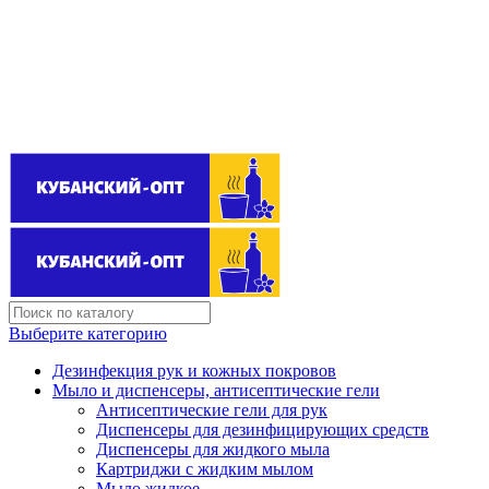
Поставщик бытовой химии оптом
kubanopt1@yandex.ru
+7 (861) 255‒40‒03
Выберите категорию
Дезинфекция рук и кожных покровов
Мыло и диспенсеры, антисептические гели
Антисептические гели для рук
Диспенсеры для дезинфицирующих средств
Диспенсеры для жидкого мыла
Картриджи с жидким мылом
Мыло жидкое