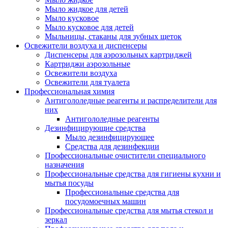
Мыло жидкое для детей
Мыло кусковое
Мыло кусковое для детей
Мыльницы, стаканы для зубных щеток
Освежители воздуха и диспенсеры
Диспенсеры для аэрозольных картриджей
Картриджи аэрозольные
Освежители воздуха
Освежители для туалета
Профессиональная химия
Антигололедные реагенты и распределители для
них
Антигололедные реагенты
Дезинфицирующие средства
Мыло дезинфицирующее
Средства для дезинфекции
Профессиональные очистители специального
назначения
Профессиональные средства для гигиены кухни и
мытья посуды
Профессиональные средства для
посудомоечных машин
Профессиональные средства для мытья стекол и
зеркал