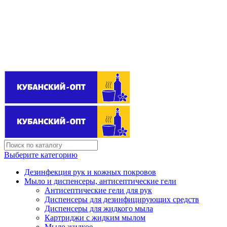
Поставщик бытовой химии оптом
kubanopt1@yandex.ru
+7 (861) 255‒40‒03
Выберите категорию
Дезинфекция рук и кожных покровов
Мыло и диспенсеры, антисептические гели
Антисептические гели для рук
Диспенсеры для дезинфицирующих средств
Диспенсеры для жидкого мыла
Картриджи с жидким мылом
Мыло жидкое