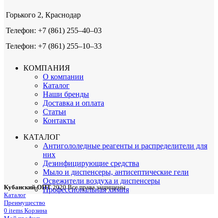
Горького 2, Краснодар
Телефон: +7 (861) 255‒40‒03
Телефон: +7 (861) 255‒10‒33
КОМПАНИЯ
О компании
Каталог
Наши бренды
Доставка и оплата
Статьи
Контакты
КАТАЛОГ
Антигололедные реагенты и распределители для
них
Дезинфицирующие средства
Мыло и диспенсеры, антисептические гели
Освежители воздуха и диспенсеры
Кубанский-ОПТ
2020 Все права защищены
Профессиональная химия
Каталог
Преимущество
0
items
Корзина