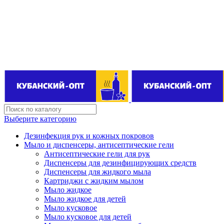
Поставщик бытовой химии оптом
kubanopt1@yandex.ru
+7 (861) 255‒40‒03
Выберите категорию
Дезинфекция рук и кожных покровов
Мыло и диспенсеры, антисептические гели
Антисептические гели для рук
Диспенсеры для дезинфицирующих средств
Диспенсеры для жидкого мыла
Картриджи с жидким мылом
Мыло жидкое
Мыло жидкое для детей
Мыло кусковое
Мыло кусковое для детей