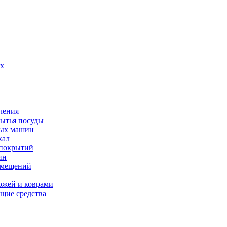
их
чения
мытья посуды
ных машин
кал
 покрытий
ин
омещений
ожей и коврами
щие средства