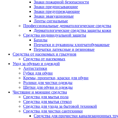
Знаки пожарной безопасности
Знаки предписывающие
Знаки предупреждающие
Знаки эвакуационные
Ленты сигнальные
Профессиональные дерматологические средства
Дерматологические средства защиты кожи
Средства индивидуальной защиты
Бахилы
Перчатки и рукавицы хлопчатобумажные
Перчатки латексные и резиновые
Средства от насекомых и грызунов
Средства от насекомых
Уход за обувью и одеждой
Антистатики
Губки для обуви
Кремы, пропитки, краски для обуви
Ролики для чистки одежды
Щетки для обуви и одежды
Чистящие и моющие средства
Средства для мытья пола
Средства для мытья стекол
Средства для ухода за бытовой техникой
Средства для чистки сантехники
Средства для прочистки канализационных тр