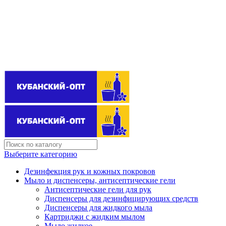
Поставщик бытовой химии оптом
kubanopt1@yandex.ru
+7 (861) 255‒40‒03
Выберите категорию
Дезинфекция рук и кожных покровов
Мыло и диспенсеры, антисептические гели
Антисептические гели для рук
Диспенсеры для дезинфицирующих средств
Диспенсеры для жидкого мыла
Картриджи с жидким мылом
Мыло жидкое