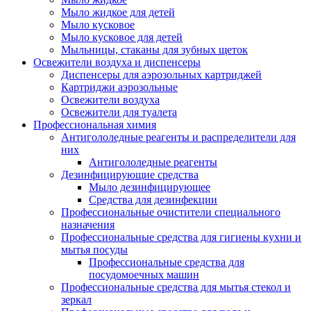
Мыло жидкое для детей
Мыло кусковое
Мыло кусковое для детей
Мыльницы, стаканы для зубных щеток
Освежители воздуха и диспенсеры
Диспенсеры для аэрозольных картриджей
Картриджи аэрозольные
Освежители воздуха
Освежители для туалета
Профессиональная химия
Антигололедные реагенты и распределители для
них
Антигололедные реагенты
Дезинфицирующие средства
Мыло дезинфицирующее
Средства для дезинфекции
Профессиональные очистители специального
назначения
Профессиональные средства для гигиены кухни и
мытья посуды
Профессиональные средства для
посудомоечных машин
Профессиональные средства для мытья стекол и
зеркал