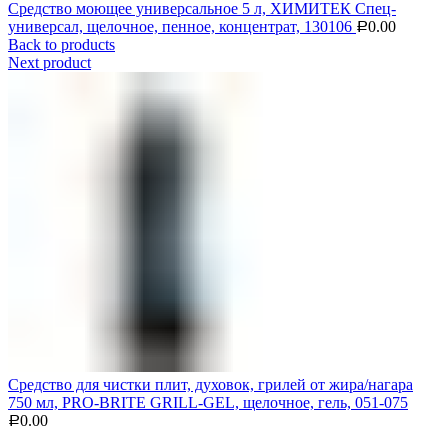
Средство моющее универсальное 5 л, ХИМИТЕК Спец-
универсал, щелочное, пенное, концентрат, 130106
0.00
Р
Back to products
Next product
Средство для чистки плит, духовок, грилей от жира/нагара
750 мл, PRO-BRITE GRILL-GEL, щелочное, гель, 051-075
0.00
Р