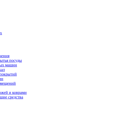
их
чения
мытья посуды
ных машин
кал
 покрытий
ин
омещений
ожей и коврами
щие средства