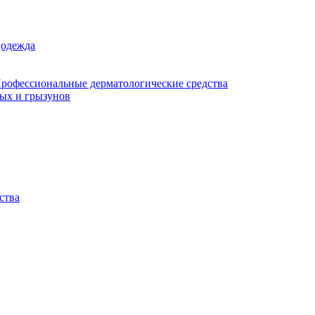
цодежда
рофессиональные дерматологические средства
мых и грызунов
ства