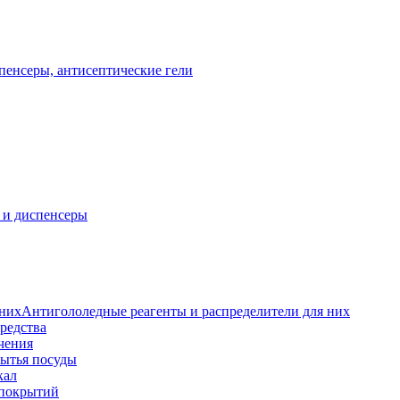
пенсеры, антисептические гели
 и диспенсеры
Антигололедные реагенты и распределители для них
редства
чения
мытья посуды
кал
 покрытий