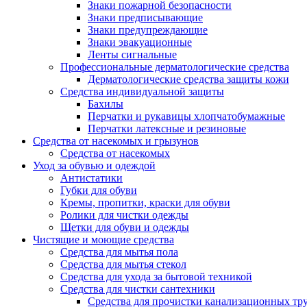
Знаки пожарной безопасности
Знаки предписывающие
Знаки предупреждающие
Знаки эвакуационные
Ленты сигнальные
Профессиональные дерматологические средства
Дерматологические средства защиты кожи
Средства индивидуальной защиты
Бахилы
Перчатки и рукавицы хлопчатобумажные
Перчатки латексные и резиновые
Средства от насекомых и грызунов
Средства от насекомых
Уход за обувью и одеждой
Антистатики
Губки для обуви
Кремы, пропитки, краски для обуви
Ролики для чистки одежды
Щетки для обуви и одежды
Чистящие и моющие средства
Средства для мытья пола
Средства для мытья стекол
Средства для ухода за бытовой техникой
Средства для чистки сантехники
Средства для прочистки канализационных тр