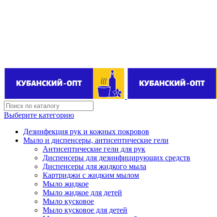
Поставщик бытовой химии оптом
kubanopt1@yandex.ru
+7 (861) 255‒40‒03
Выберите категорию
Дезинфекция рук и кожных покровов
Мыло и диспенсеры, антисептические гели
Антисептические гели для рук
Диспенсеры для дезинфицирующих средств
Диспенсеры для жидкого мыла
Картриджи с жидким мылом
Мыло жидкое
Мыло жидкое для детей
Мыло кусковое
Мыло кусковое для детей