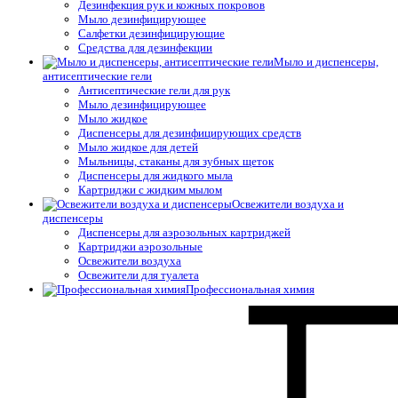
Дезинфекция рук и кожных покровов
Мыло дезинфицирующее
Салфетки дезинфицирующие
Средства для дезинфекции
Мыло и диспенсеры,
антисептические гели
Антисептические гели для рук
Мыло дезинфицирующее
Мыло жидкое
Диспенсеры для дезинфицирующих средств
Мыло жидкое для детей
Мыльницы, стаканы для зубных щеток
Диспенсеры для жидкого мыла
Картриджи с жидким мылом
Освежители воздуха и
диспенсеры
Диспенсеры для аэрозольных картриджей
Картриджи аэрозольные
Освежители воздуха
Освежители для туалета
Профессиональная химия