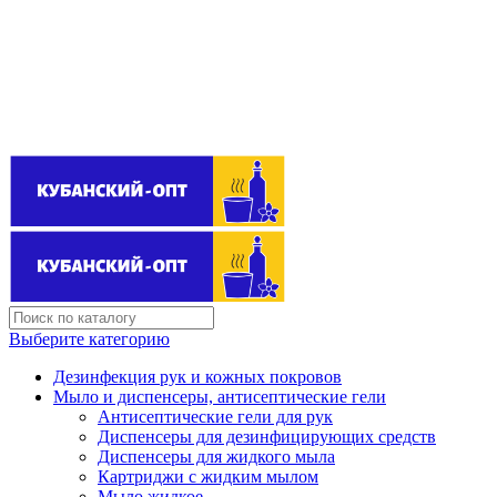
Поставщик бытовой химии оптом
kubanopt1@yandex.ru
+7 (861) 255‒40‒03
Выберите категорию
Дезинфекция рук и кожных покровов
Мыло и диспенсеры, антисептические гели
Антисептические гели для рук
Диспенсеры для дезинфицирующих средств
Диспенсеры для жидкого мыла
Картриджи с жидким мылом
Мыло жидкое