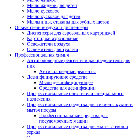
Мыло жидкое для детей
Мыло кусковое
Мыло кусковое для детей
Мыльницы, стаканы для зубных щеток
Освежители воздуха и диспенсеры
Диспенсеры для аэрозольных картриджей
Картриджи аэрозольные
Освежители воздуха
Освежители для туалета
Профессиональная химия
Антигололедные реагенты и распределители для
них
Антигололедные реагенты
Дезинфицирующие средства
Мыло дезинфицирующее
Средства для дезинфекции
Профессиональные очистители специального
назначения
Профессиональные средства для гигиены кухни и
мытья посуды
Профессиональные средства для
посудомоечных машин
Профессиональные средства для мытья стекол и
зеркал