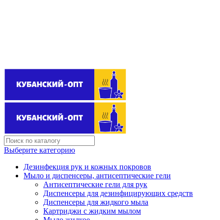
Поставщик бытовой химии оптом
kubanopt1@yandex.ru
+7 (861) 255‒40‒03
Выберите категорию
Дезинфекция рук и кожных покровов
Мыло и диспенсеры, антисептические гели
Антисептические гели для рук
Диспенсеры для дезинфицирующих средств
Диспенсеры для жидкого мыла
Картриджи с жидким мылом
Мыло жидкое