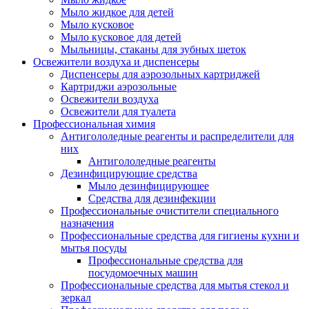
Мыло жидкое для детей
Мыло кусковое
Мыло кусковое для детей
Мыльницы, стаканы для зубных щеток
Освежители воздуха и диспенсеры
Диспенсеры для аэрозольных картриджей
Картриджи аэрозольные
Освежители воздуха
Освежители для туалета
Профессиональная химия
Антигололедные реагенты и распределители для
них
Антигололедные реагенты
Дезинфицирующие средства
Мыло дезинфицирующее
Средства для дезинфекции
Профессиональные очистители специального
назначения
Профессиональные средства для гигиены кухни и
мытья посуды
Профессиональные средства для
посудомоечных машин
Профессиональные средства для мытья стекол и
зеркал