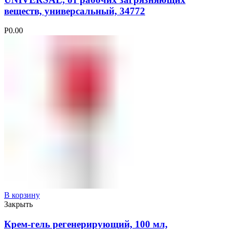
веществ, универсальный, 34772
Р
0.00
В корзину
Закрыть
Крем-гель регенерирующий, 100 мл,