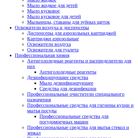
Мыло жидкое для детей
Мыло кусковое
Мыло кусковое для детей
Мыльницы, стаканы для зубных щеток
Освежители воздуха и диспенсеры
Диспенсеры для аэрозольных картриджей
Картриджи аэрозольные
Освежители воздуха
Освежители для туалета
Профессиональная химия
Антигололедные реагенты и распределители для
них
Антигололедные реагенты
Дезинфицирующие средства
Мыло дезинфицирующее
Средства для дезинфекции
Профессиональные очистители специального
назначения
Профессиональные средства для гигиены кухни и
мытья посуды
Профессиональные средства для
посудомоечных машин
Профессиональные средства для мытья стекол и
зеркал