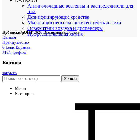
КАТАЛОГ
Антигололедные реагенты и распределители для
них
Дезинфицирующие средства
Мыло и диспенсеры, антисептические гели
Освежители воздуха и диспенсеры
Кубанский-ОПТ
2020 Все права защищены
Профессиональная химия
Каталог
Преимущество
0
items
Корзина
Мой профиль
Корзина
закрыть
Search
Меню
Категории