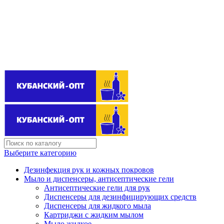
Поставщик бытовой химии оптом
kubanopt1@yandex.ru
+7 (861) 255‒40‒03
Выберите категорию
Дезинфекция рук и кожных покровов
Мыло и диспенсеры, антисептические гели
Антисептические гели для рук
Диспенсеры для дезинфицирующих средств
Диспенсеры для жидкого мыла
Картриджи с жидким мылом
Мыло жидкое