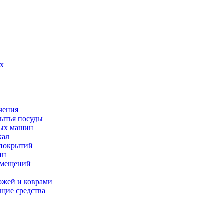
их
чения
мытья посуды
ных машин
кал
 покрытий
ин
омещений
ожей и коврами
щие средства