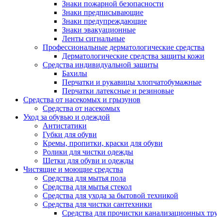
Знаки пожарной безопасности
Знаки предписывающие
Знаки предупреждающие
Знаки эвакуационные
Ленты сигнальные
Профессиональные дерматологические средства
Дерматологические средства защиты кожи
Средства индивидуальной защиты
Бахилы
Перчатки и рукавицы хлопчатобумажные
Перчатки латексные и резиновые
Средства от насекомых и грызунов
Средства от насекомых
Уход за обувью и одеждой
Антистатики
Губки для обуви
Кремы, пропитки, краски для обуви
Ролики для чистки одежды
Щетки для обуви и одежды
Чистящие и моющие средства
Средства для мытья пола
Средства для мытья стекол
Средства для ухода за бытовой техникой
Средства для чистки сантехники
Средства для прочистки канализационных тр