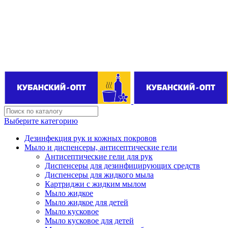
Поставщик бытовой химии оптом
kubanopt1@yandex.ru
+7 (861) 255‒40‒03
Выберите категорию
Дезинфекция рук и кожных покровов
Мыло и диспенсеры, антисептические гели
Антисептические гели для рук
Диспенсеры для дезинфицирующих средств
Диспенсеры для жидкого мыла
Картриджи с жидким мылом
Мыло жидкое
Мыло жидкое для детей
Мыло кусковое
Мыло кусковое для детей