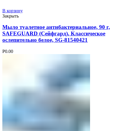
В корзину
Закрыть
Мыло туалетное антибактериальное, 90 г,
SAFEGUARD (Сейфгард), Классическое
ослепительно белое, SG-81540421
Р
0.00