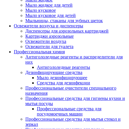
Мыло жидкое для детей
Мыло кусковое
Мыло кусковое для детей
Мыльницы, стаканы для зубных щеток
Освежители воздуха и диспенсеры
Диспенсеры для аэрозольных картриджей
Картриджи аэрозольные
Освежители воздуха
Освежители для туалета
Профессиональная химия
Антигололедные реагенты и распределители для
них
Антигололедные реагенты
Дезинфицирующие средства
Мыло дезинфицирующее
Средства для дезинфекции
Профессиональные очистители специального
назначения
Профессиональные средства для гигиены кухни и
мытья посуды
Профессиональные средства для
посудомоечных машин
Профессиональные средства для мытья стекол и
зеркал