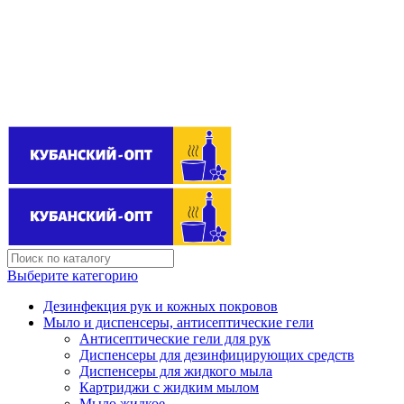
Поставщик бытовой химии оптом
kubanopt1@yandex.ru
+7 (861) 255‒40‒03
Выберите категорию
Дезинфекция рук и кожных покровов
Мыло и диспенсеры, антисептические гели
Антисептические гели для рук
Диспенсеры для дезинфицирующих средств
Диспенсеры для жидкого мыла
Картриджи с жидким мылом
Мыло жидкое