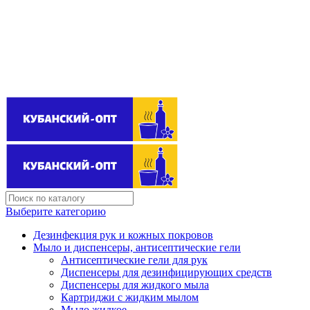
Поставщик бытовой химии оптом
kubanopt1@yandex.ru
+7 (861) 255‒40‒03
Выберите категорию
Дезинфекция рук и кожных покровов
Мыло и диспенсеры, антисептические гели
Антисептические гели для рук
Диспенсеры для дезинфицирующих средств
Диспенсеры для жидкого мыла
Картриджи с жидким мылом
Мыло жидкое