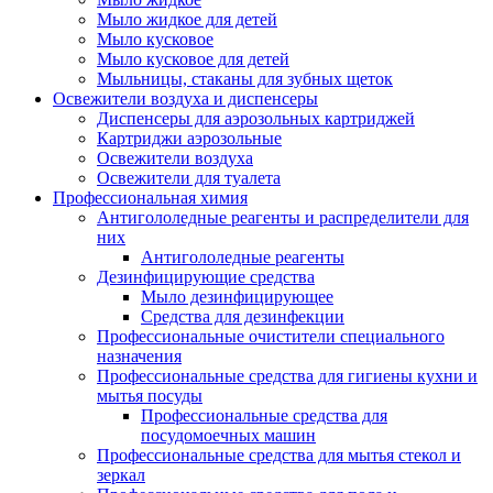
Мыло жидкое для детей
Мыло кусковое
Мыло кусковое для детей
Мыльницы, стаканы для зубных щеток
Освежители воздуха и диспенсеры
Диспенсеры для аэрозольных картриджей
Картриджи аэрозольные
Освежители воздуха
Освежители для туалета
Профессиональная химия
Антигололедные реагенты и распределители для
них
Антигололедные реагенты
Дезинфицирующие средства
Мыло дезинфицирующее
Средства для дезинфекции
Профессиональные очистители специального
назначения
Профессиональные средства для гигиены кухни и
мытья посуды
Профессиональные средства для
посудомоечных машин
Профессиональные средства для мытья стекол и
зеркал