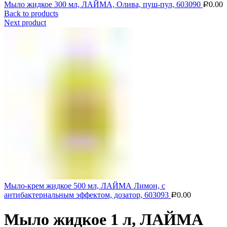
Мыло жидкое 300 мл, ЛАЙМА, Олива, пуш-пул, 603090
0.00
Р
Back to products
Next product
Мыло-крем жидкое 500 мл, ЛАЙМА Лимон, с
антибактериальным эффектом, дозатор, 603093
0.00
Р
Мыло жидкое 1 л, ЛАЙМА