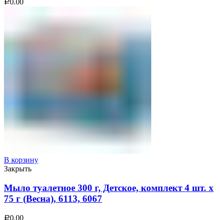
0.00
Р
В корзину
Закрыть
Мыло туалетное 300 г, Детское, комплект 4 шт. х
75 г (Весна), 6113, 6067
0.00
Р