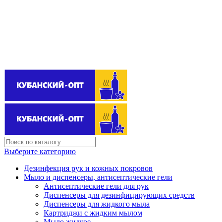
Поставщик бытовой химии оптом
kubanopt1@yandex.ru
+7 (861) 255‒40‒03
Выберите категорию
Дезинфекция рук и кожных покровов
Мыло и диспенсеры, антисептические гели
Антисептические гели для рук
Диспенсеры для дезинфицирующих средств
Диспенсеры для жидкого мыла
Картриджи с жидким мылом
Мыло жидкое