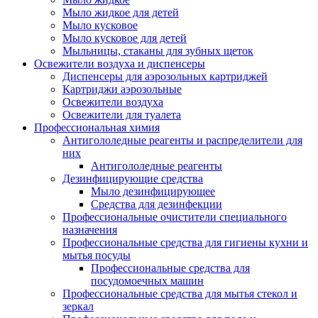
Мыло жидкое для детей
Мыло кусковое
Мыло кусковое для детей
Мыльницы, стаканы для зубных щеток
Освежители воздуха и диспенсеры
Диспенсеры для аэрозольных картриджей
Картриджи аэрозольные
Освежители воздуха
Освежители для туалета
Профессиональная химия
Антигололедные реагенты и распределители для
них
Антигололедные реагенты
Дезинфицирующие средства
Мыло дезинфицирующее
Средства для дезинфекции
Профессиональные очистители специального
назначения
Профессиональные средства для гигиены кухни и
мытья посуды
Профессиональные средства для
посудомоечных машин
Профессиональные средства для мытья стекол и
зеркал