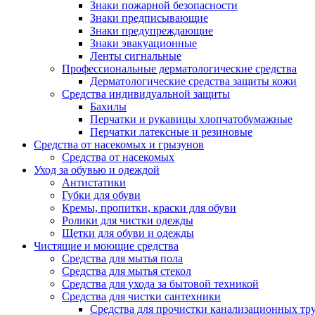
Знаки пожарной безопасности
Знаки предписывающие
Знаки предупреждающие
Знаки эвакуационные
Ленты сигнальные
Профессиональные дерматологические средства
Дерматологические средства защиты кожи
Средства индивидуальной защиты
Бахилы
Перчатки и рукавицы хлопчатобумажные
Перчатки латексные и резиновые
Средства от насекомых и грызунов
Средства от насекомых
Уход за обувью и одеждой
Антистатики
Губки для обуви
Кремы, пропитки, краски для обуви
Ролики для чистки одежды
Щетки для обуви и одежды
Чистящие и моющие средства
Средства для мытья пола
Средства для мытья стекол
Средства для ухода за бытовой техникой
Средства для чистки сантехники
Средства для прочистки канализационных тр