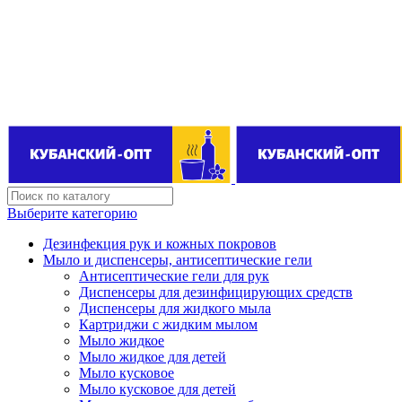
Поставщик бытовой химии оптом
kubanopt1@yandex.ru
+7 (861) 255‒40‒03
Выберите категорию
Дезинфекция рук и кожных покровов
Мыло и диспенсеры, антисептические гели
Антисептические гели для рук
Диспенсеры для дезинфицирующих средств
Диспенсеры для жидкого мыла
Картриджи с жидким мылом
Мыло жидкое
Мыло жидкое для детей
Мыло кусковое
Мыло кусковое для детей