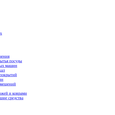
их
чения
мытья посуды
ных машин
кал
 покрытий
ин
омещений
ожей и коврами
щие средства