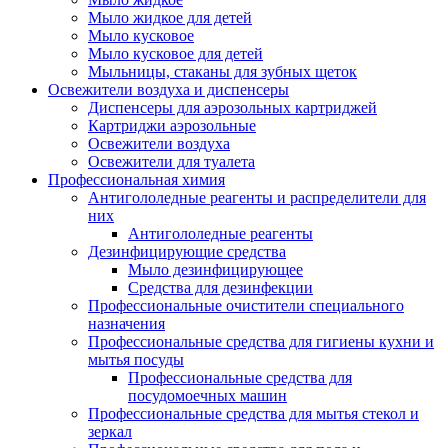
Мыло жидкое для детей
Мыло кусковое
Мыло кусковое для детей
Мыльницы, стаканы для зубных щеток
Освежители воздуха и диспенсеры
Диспенсеры для аэрозольных картриджей
Картриджи аэрозольные
Освежители воздуха
Освежители для туалета
Профессиональная химия
Антигололедные реагенты и распределители для
них
Антигололедные реагенты
Дезинфицирующие средства
Мыло дезинфицирующее
Средства для дезинфекции
Профессиональные очистители специального
назначения
Профессиональные средства для гигиены кухни и
мытья посуды
Профессиональные средства для
посудомоечных машин
Профессиональные средства для мытья стекол и
зеркал