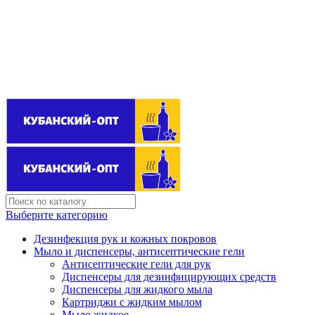
Поставщик бытовой химии оптом
kubanopt1@yandex.ru
+7 (861) 255‒40‒03
Выберите категорию
Дезинфекция рук и кожных покровов
Мыло и диспенсеры, антисептические гели
Антисептические гели для рук
Диспенсеры для дезинфицирующих средств
Диспенсеры для жидкого мыла
Картриджи с жидким мылом
Мыло жидкое