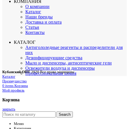
КОМПАНИЯ
О компании
Каталог
Наши бренды
Доставка и оплата
Статьи
Контакты
КАТАЛОГ
Антигололедные реагенты и распределители для
них
Дезинфицирующие средства
Мыло и диспенсеры, антисептические гели
Освежители воздуха и диспенсеры
Кубанский-ОПТ
2020 Все права защищены
Профессиональная химия
Каталог
Преимущество
0
items
Корзина
Мой профиль
Корзина
закрыть
Search
Меню
Категории