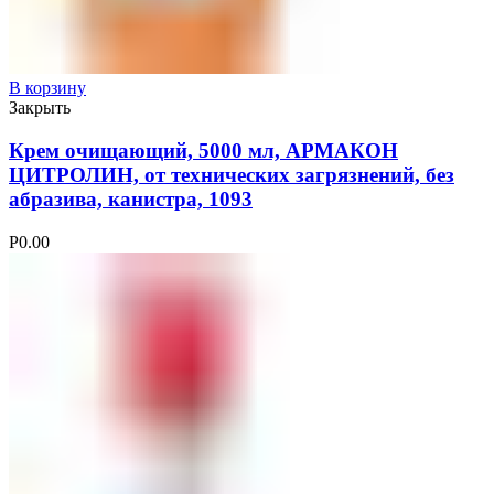
В корзину
Закрыть
Крем очищающий, 5000 мл, АРМАКОН
ЦИТРОЛИН, от технических загрязнений, без
абразива, канистра, 1093
Р
0.00