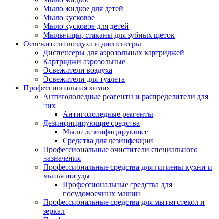
Мыло жидкое для детей
Мыло кусковое
Мыло кусковое для детей
Мыльницы, стаканы для зубных щеток
Освежители воздуха и диспенсеры
Диспенсеры для аэрозольных картриджей
Картриджи аэрозольные
Освежители воздуха
Освежители для туалета
Профессиональная химия
Антигололедные реагенты и распределители для
них
Антигололедные реагенты
Дезинфицирующие средства
Мыло дезинфицирующее
Средства для дезинфекции
Профессиональные очистители специального
назначения
Профессиональные средства для гигиены кухни и
мытья посуды
Профессиональные средства для
посудомоечных машин
Профессиональные средства для мытья стекол и
зеркал