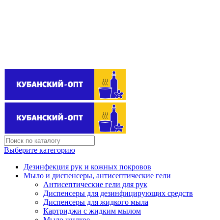
Поставщик бытовой химии оптом
kubanopt1@yandex.ru
+7 (861) 255‒40‒03
Выберите категорию
Дезинфекция рук и кожных покровов
Мыло и диспенсеры, антисептические гели
Антисептические гели для рук
Диспенсеры для дезинфицирующих средств
Диспенсеры для жидкого мыла
Картриджи с жидким мылом
Мыло жидкое