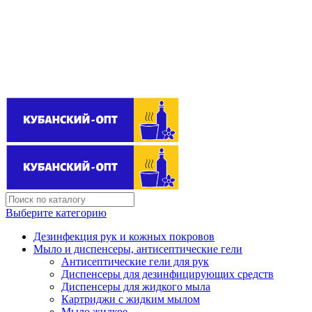
Поставщик бытовой химии оптом
kubanopt1@yandex.ru
+7 (861) 255‒40‒03
Выберите категорию
Дезинфекция рук и кожных покровов
Мыло и диспенсеры, антисептические гели
Антисептические гели для рук
Диспенсеры для дезинфицирующих средств
Диспенсеры для жидкого мыла
Картриджи с жидким мылом
Мыло жидкое