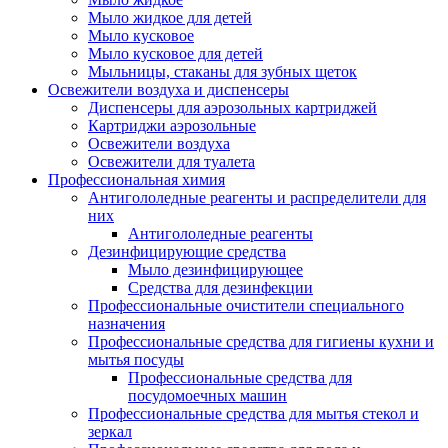
Мыло жидкое для детей
Мыло кусковое
Мыло кусковое для детей
Мыльницы, стаканы для зубных щеток
Освежители воздуха и диспенсеры
Диспенсеры для аэрозольных картриджей
Картриджи аэрозольные
Освежители воздуха
Освежители для туалета
Профессиональная химия
Антигололедные реагенты и распределители для
них
Антигололедные реагенты
Дезинфицирующие средства
Мыло дезинфицирующее
Средства для дезинфекции
Профессиональные очистители специального
назначения
Профессиональные средства для гигиены кухни и
мытья посуды
Профессиональные средства для
посудомоечных машин
Профессиональные средства для мытья стекол и
зеркал