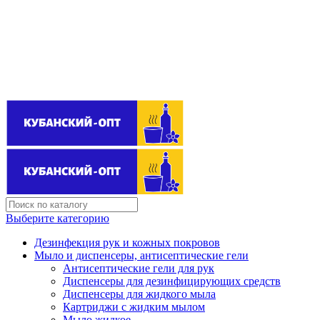
Поставщик бытовой химии оптом
kubanopt1@yandex.ru
+7 (861) 255‒40‒03
Выберите категорию
Дезинфекция рук и кожных покровов
Мыло и диспенсеры, антисептические гели
Антисептические гели для рук
Диспенсеры для дезинфицирующих средств
Диспенсеры для жидкого мыла
Картриджи с жидким мылом
Мыло жидкое