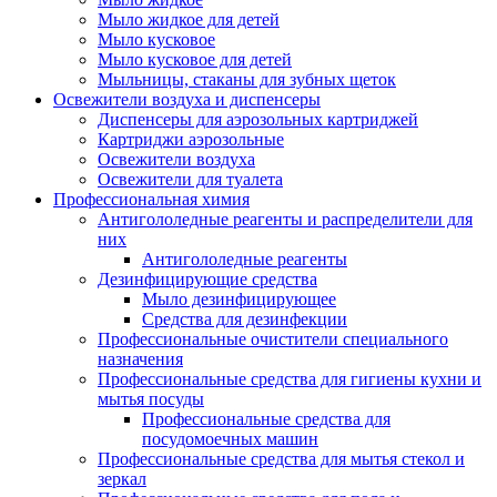
Мыло жидкое для детей
Мыло кусковое
Мыло кусковое для детей
Мыльницы, стаканы для зубных щеток
Освежители воздуха и диспенсеры
Диспенсеры для аэрозольных картриджей
Картриджи аэрозольные
Освежители воздуха
Освежители для туалета
Профессиональная химия
Антигололедные реагенты и распределители для
них
Антигололедные реагенты
Дезинфицирующие средства
Мыло дезинфицирующее
Средства для дезинфекции
Профессиональные очистители специального
назначения
Профессиональные средства для гигиены кухни и
мытья посуды
Профессиональные средства для
посудомоечных машин
Профессиональные средства для мытья стекол и
зеркал