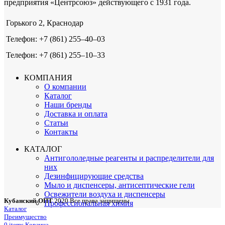
предприятия «Центрсоюз» действующего с 1931 года.
Горького 2, Краснодар
Телефон: +7 (861) 255‒40‒03
Телефон: +7 (861) 255‒10‒33
КОМПАНИЯ
О компании
Каталог
Наши бренды
Доставка и оплата
Статьи
Контакты
КАТАЛОГ
Антигололедные реагенты и распределители для
них
Дезинфицирующие средства
Мыло и диспенсеры, антисептические гели
Освежители воздуха и диспенсеры
Кубанский-ОПТ
2020 Все права защищены
Профессиональная химия
Каталог
Преимущество
0
items
Корзина