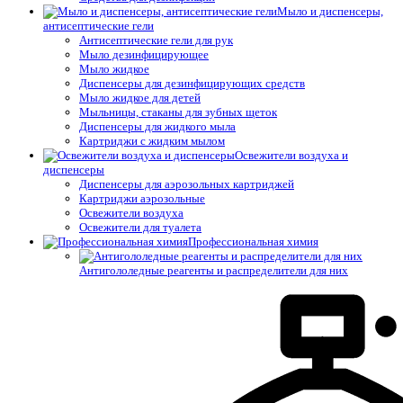
Мыло и диспенсеры,
антисептические гели
Антисептические гели для рук
Мыло дезинфицирующее
Мыло жидкое
Диспенсеры для дезинфицирующих средств
Мыло жидкое для детей
Мыльницы, стаканы для зубных щеток
Диспенсеры для жидкого мыла
Картриджи с жидким мылом
Освежители воздуха и
диспенсеры
Диспенсеры для аэрозольных картриджей
Картриджи аэрозольные
Освежители воздуха
Освежители для туалета
Профессиональная химия
Антигололедные реагенты и распределители для них