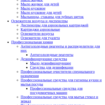
Мыло жидкое для детей
Мыло кусковое
Мыло кусковое для детей
Мыльницы, стаканы для зубных щеток
Освежители воздуха и диспенсеры
Диспенсеры для аэрозольных картриджей
Картриджи аэрозольные
Освежители воздуха
Освежители для туалета
Профессиональная химия
Антигололедные реагенты и распределители для
них
Антигололедные реагенты
Дезинфицирующие средства
Мыло дезинфицирующее
Средства для дезинфекции
Профессиональные очистители специального
назначения
Профессиональные средства для гигиены кухни и
мытья посуды
Профессиональные средства для
посудомоечных машин
Профессиональные средства для мытья стекол и
зеркал