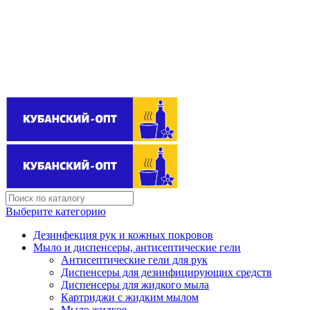
Поставщик бытовой химии оптом
kubanopt1@yandex.ru
+7 (861) 255‒40‒03
Выберите категорию
Дезинфекция рук и кожных покровов
Мыло и диспенсеры, антисептические гели
Антисептические гели для рук
Диспенсеры для дезинфицирующих средств
Диспенсеры для жидкого мыла
Картриджи с жидким мылом
Мыло жидкое