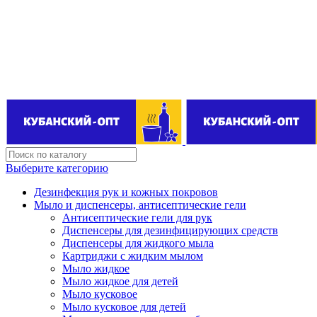
Поставщик бытовой химии оптом
kubanopt1@yandex.ru
+7 (861) 255‒40‒03
Выберите категорию
Дезинфекция рук и кожных покровов
Мыло и диспенсеры, антисептические гели
Антисептические гели для рук
Диспенсеры для дезинфицирующих средств
Диспенсеры для жидкого мыла
Картриджи с жидким мылом
Мыло жидкое
Мыло жидкое для детей
Мыло кусковое
Мыло кусковое для детей