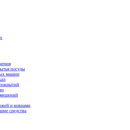
их
чения
мытья посуды
ных машин
кал
 покрытий
ин
омещений
ожей и коврами
щие средства