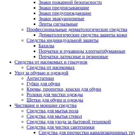
Знаки пожарной безопасности
Знаки предписывающие
Знаки предупреждающие
Знаки эвакуационные
Ленты сигнальные
Профессиональные дерматологические средства
Дерматологические средства защиты кожи
Средства индивидуальной защиты
Бахилы
Перчатки и рукавицы хлопчатобумажные
Перчатки латексные и резиновые
Средства от насекомых и грызунов
Средства от насекомых
Уход за обувью и одеждой
Антистатики
Губки для обуви
Кремы, пропитки, краски для обуви
Ролики для чистки одежды
Щетки для обуви и одежды
Чистящие и моющие средства
Средства для мытья пола
Средства для мытья стекол
Средства для ухода за бытовой техникой
Средства для чистки сантехники
Средства для прочистки канализационных тр