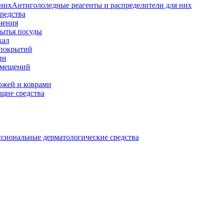
Антигололедные реагенты и распределители для них
редства
чения
мытья посуды
кал
 покрытий
ин
омещений
ожей и коврами
щие средства
сиональные дерматологические средства