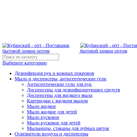
Поставщик бытовой химии оптом
kubanopt1@yandex.ru
+7 (861) 255‒40‒03
Выберите категорию
Дезинфекция рук и кожных покровов
Мыло и диспенсеры, антисептические гели
Антисептические гели для рук
Диспенсеры для дезинфицирующих средств
Диспенсеры для жидкого мыла
Картриджи с жидким мылом
Мыло жидкое
Мыло жидкое для детей
Мыло кусковое
Мыло кусковое для детей
Мыльницы, стаканы для зубных щеток
Освежители воздуха и диспенсеры