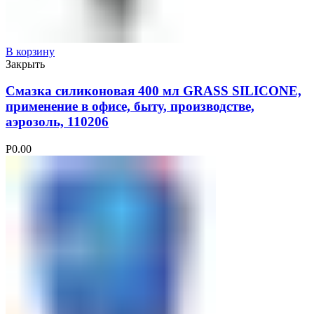
В корзину
Закрыть
Смазка силиконовая 400 мл GRASS SILICONE,
применение в офисе, быту, производстве,
аэрозоль, 110206
Р
0.00