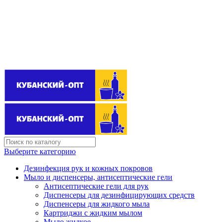
Поставщик бытовой химии оптом
kubanopt1@yandex.ru
+7 (861) 255‒40‒03
Выберите категорию
Дезинфекция рук и кожных покровов
Мыло и диспенсеры, антисептические гели
Антисептические гели для рук
Диспенсеры для дезинфицирующих средств
Диспенсеры для жидкого мыла
Картриджи с жидким мылом
Мыло жидкое