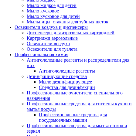
Мыло жидкое для детей
Мыло кусковое
Мыло кусковое для детей
Мыльницы, стаканы для зубных щеток
Освежители воздуха и диспенсеры
Диспенсеры для аэрозольных картриджей
Картриджи аэрозольные
Освежители воздуха
Освежители для туалета
Профессиональная химия
Антигололедные реагенты и распределители для
них
Антигололедные реагенты
Дезинфицирующие средства
Мыло дезинфицирующее
Средства для дезинфекции
Профессиональные очистители специального
назначения
Профессиональные средства для гигиены кухни и
мытья посуды
Профессиональные средства для
посудомоечных машин
Профессиональные средства для мытья стекол и
зеркал