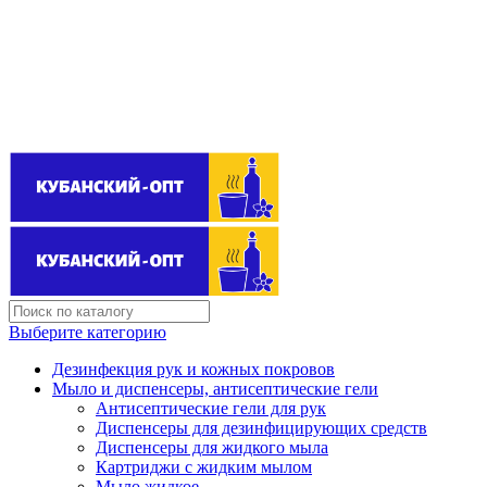
Поставщик бытовой химии оптом
kubanopt1@yandex.ru
+7 (861) 255‒40‒03
Выберите категорию
Дезинфекция рук и кожных покровов
Мыло и диспенсеры, антисептические гели
Антисептические гели для рук
Диспенсеры для дезинфицирующих средств
Диспенсеры для жидкого мыла
Картриджи с жидким мылом
Мыло жидкое