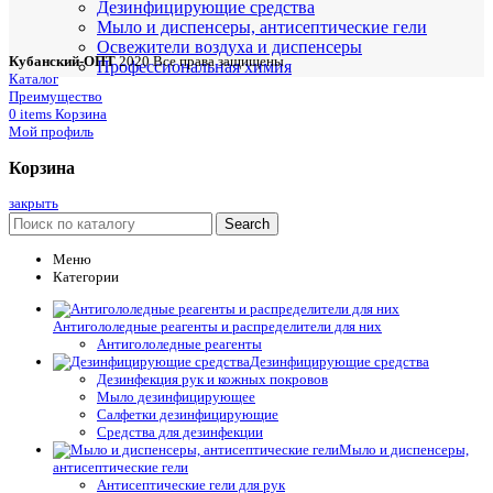
Дезинфицирующие средства
Мыло и диспенсеры, антисептические гели
Освежители воздуха и диспенсеры
Кубанский-ОПТ
2020 Все права защищены
Профессиональная химия
Каталог
Преимущество
0
items
Корзина
Мой профиль
Корзина
закрыть
Search
Меню
Категории
Антигололедные реагенты и распределители для них
Антигололедные реагенты
Дезинфицирующие средства
Дезинфекция рук и кожных покровов
Мыло дезинфицирующее
Салфетки дезинфицирующие
Средства для дезинфекции
Мыло и диспенсеры,
антисептические гели
Антисептические гели для рук