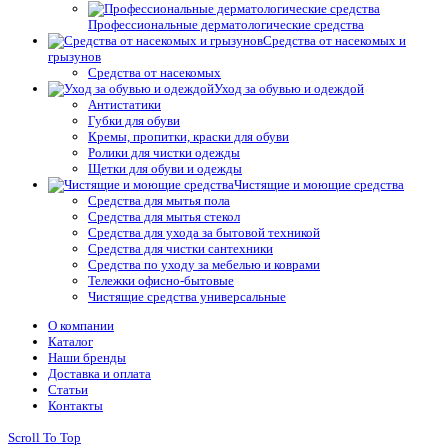
Профессиональные дерматологические средства
Средства от насекомых и
грызунов
Средства от насекомых
Уход за обувью и одеждой
Антистатики
Губки для обуви
Кремы, пропитки, краски для обуви
Ролики для чистки одежды
Щетки для обуви и одежды
Чистящие и моющие средства
Средства для мытья пола
Средства для мытья стекол
Средства для ухода за бытовой техникой
Средства для чистки сантехники
Средства по уходу за мебелью и коврами
Тележки офисно-бытовые
Чистящие средства универсальные
О компании
Каталог
Наши бренды
Доставка и оплата
Статьи
Контакты
Scroll To Top