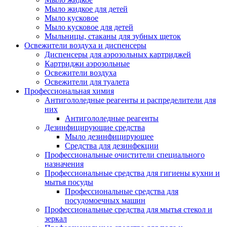
Мыло жидкое для детей
Мыло кусковое
Мыло кусковое для детей
Мыльницы, стаканы для зубных щеток
Освежители воздуха и диспенсеры
Диспенсеры для аэрозольных картриджей
Картриджи аэрозольные
Освежители воздуха
Освежители для туалета
Профессиональная химия
Антигололедные реагенты и распределители для
них
Антигололедные реагенты
Дезинфицирующие средства
Мыло дезинфицирующее
Средства для дезинфекции
Профессиональные очистители специального
назначения
Профессиональные средства для гигиены кухни и
мытья посуды
Профессиональные средства для
посудомоечных машин
Профессиональные средства для мытья стекол и
зеркал