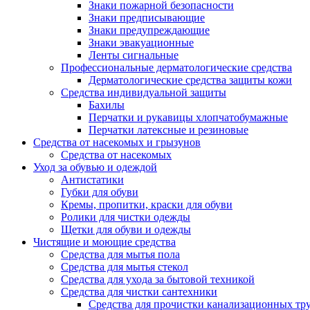
Знаки пожарной безопасности
Знаки предписывающие
Знаки предупреждающие
Знаки эвакуационные
Ленты сигнальные
Профессиональные дерматологические средства
Дерматологические средства защиты кожи
Средства индивидуальной защиты
Бахилы
Перчатки и рукавицы хлопчатобумажные
Перчатки латексные и резиновые
Средства от насекомых и грызунов
Средства от насекомых
Уход за обувью и одеждой
Антистатики
Губки для обуви
Кремы, пропитки, краски для обуви
Ролики для чистки одежды
Щетки для обуви и одежды
Чистящие и моющие средства
Средства для мытья пола
Средства для мытья стекол
Средства для ухода за бытовой техникой
Средства для чистки сантехники
Средства для прочистки канализационных тр