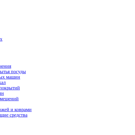
их
чения
мытья посуды
ных машин
кал
 покрытий
ин
омещений
ожей и коврами
щие средства