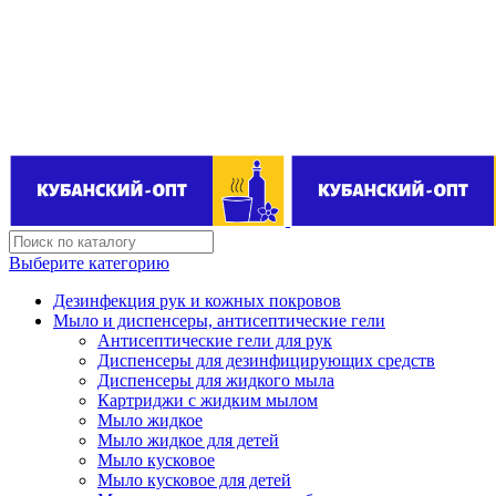
Поставщик бытовой химии оптом
kubanopt1@yandex.ru
+7 (861) 255‒40‒03
Выберите категорию
Дезинфекция рук и кожных покровов
Мыло и диспенсеры, антисептические гели
Антисептические гели для рук
Диспенсеры для дезинфицирующих средств
Диспенсеры для жидкого мыла
Картриджи с жидким мылом
Мыло жидкое
Мыло жидкое для детей
Мыло кусковое
Мыло кусковое для детей