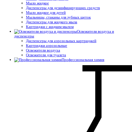
Мыло жидкое
Диспенсеры для дезинфицирующих средств
Мыло жидкое для детей
Мыльницы, стаканы для зубных щеток
Диспенсеры для жидкого мыла
Картриджи с жидким мылом
Освежители воздуха и
диспенсеры
Диспенсеры для аэрозольных картриджей
Картриджи аэрозольные
Освежители воздуха
Освежители для туалета
Профессиональная химия