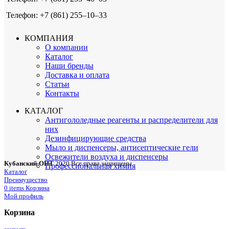
Телефон: +7 (861) 255‒10‒33
КОМПАНИЯ
О компании
Каталог
Наши бренды
Доставка и оплата
Статьи
Контакты
КАТАЛОГ
Антигололедные реагенты и распределители для
них
Дезинфицирующие средства
Мыло и диспенсеры, антисептические гели
Освежители воздуха и диспенсеры
Кубанский-ОПТ
2020 Все права защищены
Профессиональная химия
Каталог
Преимущество
0
items
Корзина
Мой профиль
Корзина