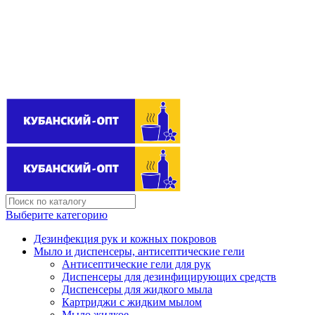
Поставщик бытовой химии оптом
kubanopt1@yandex.ru
+7 (861) 255‒40‒03
Выберите категорию
Дезинфекция рук и кожных покровов
Мыло и диспенсеры, антисептические гели
Антисептические гели для рук
Диспенсеры для дезинфицирующих средств
Диспенсеры для жидкого мыла
Картриджи с жидким мылом
Мыло жидкое