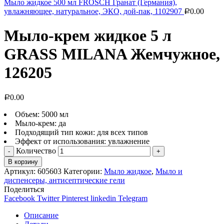
Мыло жидкое 500 мл FROSCH Гранат (Германия),
увлажняющее, натуральное, ЭКО, дой-пак, 1102907
0.00
Р
Мыло-крем жидкое 5 л
GRASS MILANA Жемчужное,
126205
0.00
Р
Объем: 5000 мл
Мыло-крем: да
Подходящий тип кожи: для всех типов
Эффект от использования: увлажнение
Количество
В корзину
Артикул:
605603
Категории:
Мыло жидкое
,
Мыло и
диспенсеры, антисептические гели
Поделиться
Facebook
Twitter
Pinterest
linkedin
Telegram
Описание