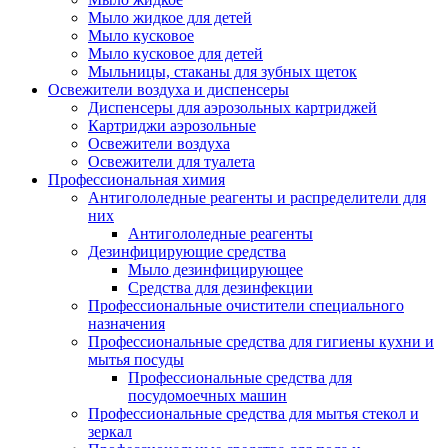
Мыло жидкое для детей
Мыло кусковое
Мыло кусковое для детей
Мыльницы, стаканы для зубных щеток
Освежители воздуха и диспенсеры
Диспенсеры для аэрозольных картриджей
Картриджи аэрозольные
Освежители воздуха
Освежители для туалета
Профессиональная химия
Антигололедные реагенты и распределители для
них
Антигололедные реагенты
Дезинфицирующие средства
Мыло дезинфицирующее
Средства для дезинфекции
Профессиональные очистители специального
назначения
Профессиональные средства для гигиены кухни и
мытья посуды
Профессиональные средства для
посудомоечных машин
Профессиональные средства для мытья стекол и
зеркал