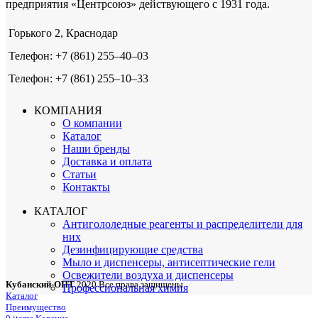
предприятия «Центрсоюз» действующего с 1931 года.
Горького 2, Краснодар
Телефон: +7 (861) 255‒40‒03
Телефон: +7 (861) 255‒10‒33
КОМПАНИЯ
О компании
Каталог
Наши бренды
Доставка и оплата
Статьи
Контакты
КАТАЛОГ
Антигололедные реагенты и распределители для
них
Дезинфицирующие средства
Мыло и диспенсеры, антисептические гели
Освежители воздуха и диспенсеры
Кубанский-ОПТ
2020 Все права защищены
Профессиональная химия
Каталог
Преимущество