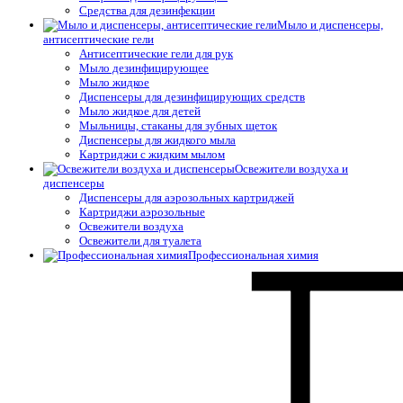
Средства для дезинфекции
Мыло и диспенсеры,
антисептические гели
Антисептические гели для рук
Мыло дезинфицирующее
Мыло жидкое
Диспенсеры для дезинфицирующих средств
Мыло жидкое для детей
Мыльницы, стаканы для зубных щеток
Диспенсеры для жидкого мыла
Картриджи с жидким мылом
Освежители воздуха и
диспенсеры
Диспенсеры для аэрозольных картриджей
Картриджи аэрозольные
Освежители воздуха
Освежители для туалета
Профессиональная химия