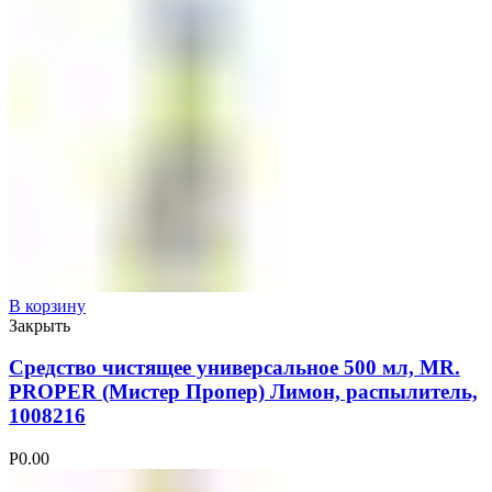
В корзину
Закрыть
Средство чистящее универсальное 500 мл, MR.
PROPER (Мистер Пропер) Лимон, распылитель,
1008216
Р
0.00