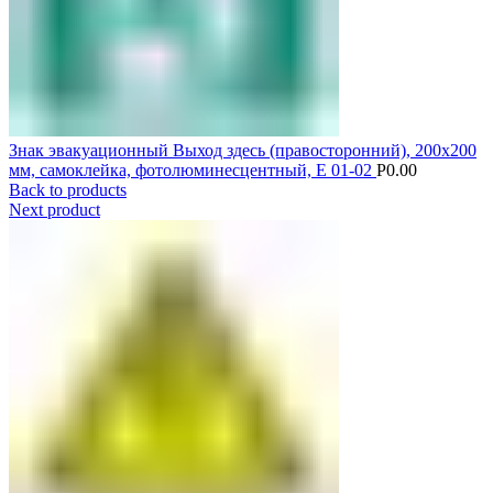
Знак эвакуационный Выход здесь (правосторонний), 200х200
мм, самоклейка, фотолюминесцентный, Е 01-02
Р
0.00
Back to products
Next product