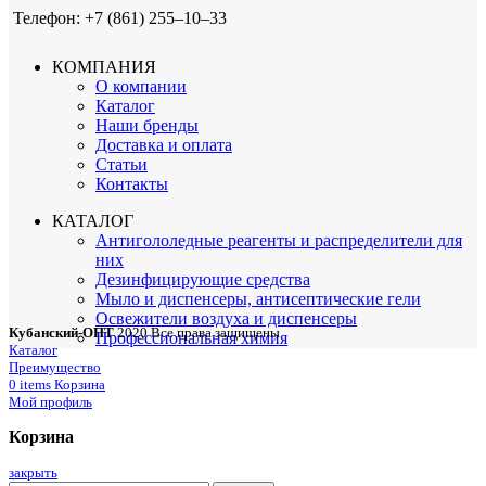
Телефон: +7 (861) 255‒10‒33
КОМПАНИЯ
О компании
Каталог
Наши бренды
Доставка и оплата
Статьи
Контакты
КАТАЛОГ
Антигололедные реагенты и распределители для
них
Дезинфицирующие средства
Мыло и диспенсеры, антисептические гели
Освежители воздуха и диспенсеры
Кубанский-ОПТ
2020 Все права защищены
Профессиональная химия
Каталог
Преимущество
0
items
Корзина
Мой профиль
Корзина
закрыть