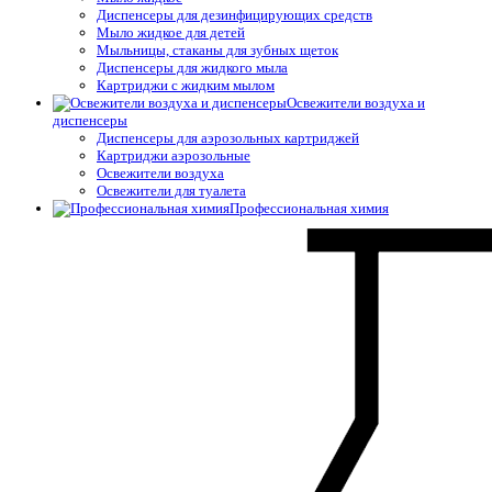
Диспенсеры для дезинфицирующих средств
Мыло жидкое для детей
Мыльницы, стаканы для зубных щеток
Диспенсеры для жидкого мыла
Картриджи с жидким мылом
Освежители воздуха и
диспенсеры
Диспенсеры для аэрозольных картриджей
Картриджи аэрозольные
Освежители воздуха
Освежители для туалета
Профессиональная химия